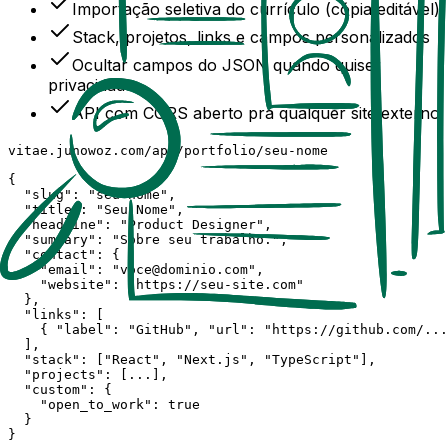
Importação seletiva do currículo (cópia editável)
Stack, projetos, links e campos personalizados
Ocultar campos do JSON quando quiser
privacidade
API com CORS aberto pra qualquer site externo
vitae.junowoz.com/api/portfolio/seu-nome
{

  "slug": "seu-nome",

  "title": "Seu Nome",

  "headline": "Product Designer",

  "summary": "Sobre seu trabalho.",

  "contact": {

    "email": "voce@dominio.com",

    "website": "https://seu-site.com"

  },

  "links": [

    { "label": "GitHub", "url": "https://github.com/...
  ],

  "stack": ["React", "Next.js", "TypeScript"],

  "projects": [...],

  "custom": {

    "open_to_work": true

  }

}